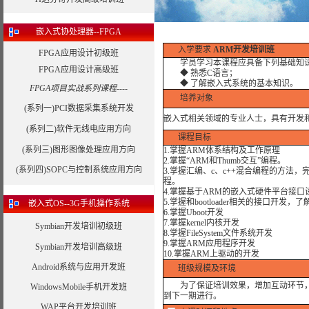
嵌入式协处理器--FPGA
入学要求
ARM开发培训班
FPGA应用设计初级班
学员学习本课程应具备下列基础知
FPGA应用设计高级班
◆ 熟悉C语言；
◆ 了解嵌入式系统的基本知识。
FPGA项目实战系列课程----
培养对象
(系列一)PCI数据采集系统开发
嵌入式相关领域的专业人士，具有开发
(系列二)软件无线电应用方向
课程目标
(系列三)图形图像处理应用方向
1.掌握ARM体系结构及工作原理
2.掌握“ARM和Thumb交互”编程。
(系列四)SOPC与控制系统应用方向
3.掌握汇编、c、c++混合编程的方
程。
4.掌握基于ARM的嵌入式硬件平台接
5.掌握和bootloader相关的接口开
嵌入式OS--3G手机操作系统
6.掌握Uboot开发
7.掌握kernel内核开发
Symbian开发培训初级班
8.掌握FileSystem文件系统开发
9.掌握ARM应用程序开发
Symbian开发培训高级班
10.掌握ARM上驱动的开发
Android系统与应用开发班
班级规模及环境
为了保证培训效果，增加互动环节，我
WindowsMobile手机开发班
到下一期进行。
WAP平台开发培训班