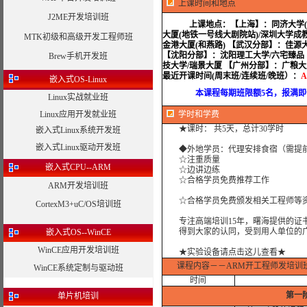
上课时间和地点
J2ME开发培训班
上课地点：
【上海】：同济大学(
大厦(地铁一号线大剧院站)/深圳大学成
MTK初级和高级开发工程师班
金港大厦(和燕路) 【武汉分部】：佳源
【沈阳分部】：沈阳理工大学/六宅臻品
Brew手机开发班
技大学/瑞景大厦 【广州分部】：广粮
最近开课时间(周末班/连续班/晚班）：
A
嵌入式OS-Linux
本课程每期班限额5名，报满即停
Linux实战就业班
Linux应用开发就业班
学时
和学费
★课时： 共5天，总计30学时
嵌入式Linux系统开发班
嵌入式Linux驱动开发班
◆外地学员：代理安排食宿（需提
☆注重质量
嵌入式CPU--ARM
☆边讲边练
☆合格学员免费推荐工作
ARM开发培训班
☆合格学员免费颁发相关工程师等资
CortexM3+uC/OS培训班
专注高端培训15年，曙海提供的证书
得到大家的认同，受到用人单位的广
嵌入式OS--WinCE
WinCE应用开发培训班
★实验设备请点击这儿查看★
课程内容
－－
ARM开工程师发培训
WinCE系统定制与驱动班
时间
第一
单片机培训