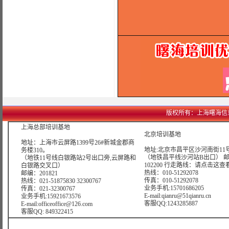
版权所有：上海曙海信息网络科
上海总部培训基地
北京培训基地
地址：上海市云屏路1399号26#新城金郡商
地址:北京市昌平区沙河南街11号
务楼310。
（地铁昌平线沙河站B出口） 
（地铁11号线白银路站2号出口旁,云屏路和
102200 行走路线：
请点击这查
白银路交叉口）
热线：010-51292078
邮编：201821
传真：010-51292078
热线：021-51875830 32300767
业务手机:15701686205
传真：021-32300767
E-mail:qianru@51qianru.cn
业务手机:15921673576
客服QQ:1243285887
E-mail:officeoffice@126.com
客服QQ: 849322415