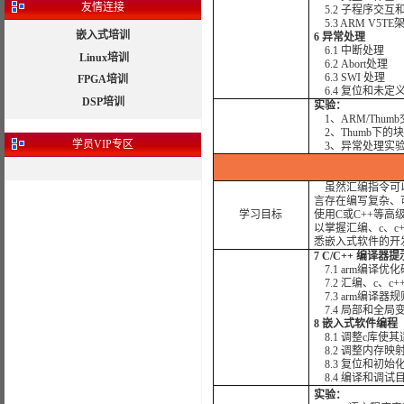
友情连接
5.2 子程序交互和ve
5.3 ARM V5T
嵌入式培训
6 异常处理
6.1 中断处理
Linux培训
6.2 Abort处理
6.3 SWI 处理
FPGA培训
6.4 复位和未定
DSP培训
实验：
1、ARM/Thum
2、Thumb下的
学员
VIP专区
3、异常处理实
虽然汇编指令可以
言存在编写复杂、
学习目标
使用C或C++等
以掌握汇编、c、
悉嵌入式软件的开
7 C/C++ 编译器
7.1 arm编译优化
7.2 汇编、c、c
7.3 arm编译器规
7.4 局部和全局
8 嵌入式软件编程
8.1 调整c库使
8.2 调整内存映
8.3 复位和初始
8.4 编译和调试
实验：