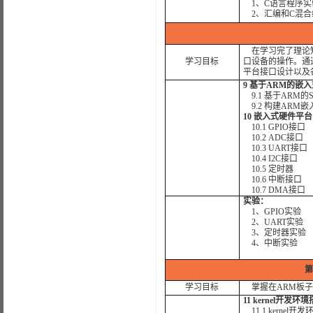
1、C语言程序实
2、汇编和C混合
在学习完了理论知
学习目标
口设备的操作。通
平台接口设计以及
9 基于ARM的嵌
9.1 基于ARM的
9.2 构建ARM
10 嵌入式硬件平台
10.1 GPIO接口
10.2 ADC接口
10.3 UART接口
10.4 I2C接口
10.5 定时器
10.6 中断接口
10.7 DMA接口
实验：
1、GPIO实验
2、UART实验
3、定时器实验
4、中断实验
第
学习目标
掌握在ARM板子
11 kernel开
11.1 kernel开