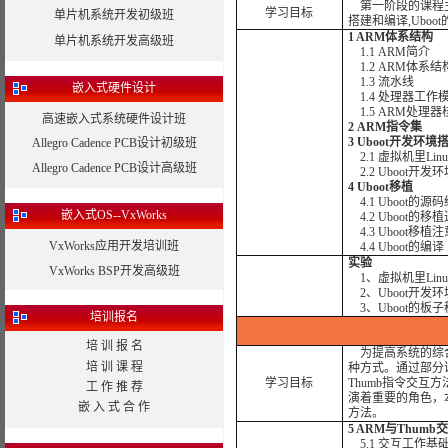
第一阶段的课程主要
学习目标
单片机系统开发初级班
搭建和编译,Ubo
1 ARM体系结构
单片机系统开发高级班
1.1 ARM简介
1.2 ARM体系结
1.3 流水线
嵌入式硬件设计
1.4 处理器工作
1.5 ARM处理器
高速嵌入式系统硬件设计班
2 ARM指令集
3 Uboot开发环境
Allegro Cadence PCB设计初级班
2.1 虚拟机里Lin
Allegro Cadence PCB设计高级班
2.2 Uboot开
4 Uboot移植
4.1 Uboot的
嵌入式OS--VxWorks
4.2 Uboot的移
4.3 Uboot移
VxWorks应用开发培训班
4.4 Uboot的编译
实验
VxWorks BSP开发高级班
1、虚拟机里Linu
2、Uboot开发
3、Uboot的板
培训报名
培 训 报 名
为提高系统的综合性
培 训 课 程
种方式。通过部分课
学习目标
Thumb指令交互
工 作 推 荐
演着重要的角色，
嵌 入 式 合 作
方法。
5 ARM与Thumb
5.1 交互工作基