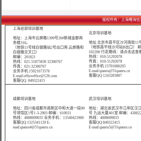
版权所有：上海曙海信息网络科
上海总部培训基地
北京培训基地
地址：上海市云屏路1399号26#新城金郡商
地址:北京市昌平区沙河南街11号
务楼310。
（地铁昌平线沙河站B出口） 
（地铁11号线白银路站2号出口旁,云屏路和
102200 行走路线：
请点击这查
白银路交叉口）
热线：010-51292078
邮编：201821
传真：010-51292078
热线：021-51875830 32300767
业务手机:15701686205
传真：021-32300767
E-mail:qianru@51qianru.cn
业务手机:15921673576
客服QQ:1243285887
E-mail:officeoffice@126.com
客服QQ: 849322415
成都培训基地
武汉培训基地
地址：四川省成都市高新区中和大道一段99
地址：湖北省武汉市江岸区汉江
号领馆区1号1-3-2903 邮编：610031
号 九运大厦401室 邮编：43002
热线：4008699035 业务手机：13540421960
热线：4008699035
客服QQ:1325341129 E-
客服QQ:849322415
mail:qianru4@51qianru.cn
E-mail:qianru5@51qianru.cn