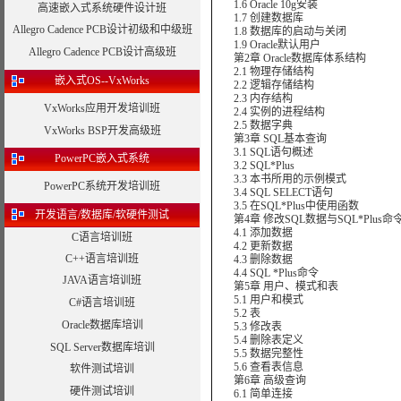
1.6 Oracle 10g安装
高速嵌入式系统硬件设计班
1.7 创建数据库
Allegro Cadence PCB设计初级和中级班
1.8 数据库的启动与关闭
1.9 Oracle默认用户
Allegro Cadence PCB设计高级班
第2章 Oracle数据库体系结构
2.1 物理存储结构
嵌入式OS--VxWorks
2.2 逻辑存储结构
2.3 内存结构
VxWorks应用开发培训班
2.4 实例的进程结构
2.5 数据字典
VxWorks BSP开发高级班
第3章 SQL基本查询
3.1 SQL语句概述
PowerPC嵌入式系统
3.2 SQL*Plus
3.3 本书所用的示例模式
PowerPC系统开发培训班
3.4 SQL SELECT语句
3.5 在SQL*Plus中使用函数
开发语言/数据库/软硬件测试
第4章 修改SQL数据与SQL*Plus命
4.1 添加数据
C语言培训班
4.2 更新数据
C++语言培训班
4.3 删除数据
4.4 SQL *Plus命令
JAVA语言培训班
第5章 用户、模式和表
5.1 用户和模式
C#语言培训班
5.2 表
Oracle数据库培训
5.3 修改表
5.4 删除表定义
SQL Server数据库培训
5.5 数据完整性
5.6 查看表信息
软件测试培训
第6章 高级查询
硬件测试培训
6.1 简单连接