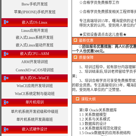
☆合格学员免费推荐工作
Brew手机开发班
☆合格学员免费颁发相关工程师等资
苹果(IPHONE)手机开发班
专注高端培训15年，曙海提供的证书
嵌入式OS-Linux
得到大家的认同，受到用人单位的广
Linux应用开发班
★实验设备请点击这儿查看★
嵌入式Linux系统开发班
最新优惠
嵌入式Linux驱动开发班
☆
团体报名优惠措施：
两人95折优
一个人也优惠500元。
嵌入式CPU--ARM
质量保障
ARM开发培训班
1、培训过程中，如有部分内容理解
CortexM3+uC/OS培训班
2、培训结束后,培训老师留给学员手机
果；
嵌入式OS--WinCE
3、培训合格学员可享受免费推荐就业
的职业资质。专注高端培训13年，曙海
WinCE应用开发培训班
同，受到用人单位的广泛赞誉。
WinCE系统定制与驱动班
课程大纲
单片机培训
第1章 Oracle关系数据库
单片机系统开发初级和中级班
1.1 关系数据模型
1.2 关系与关系模式
单片机系统开发高级班
1.3 数据库的设计
1.4 关系数据库规范化理论
嵌入式硬件设计
1.5 Oracle数据库的应用系统结构