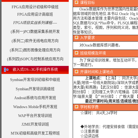
课程目标
FPGA应用设计初级和中级班
Oracle数据库作为世界范围内性
据库领域的领先地位.本书以 Oracle 10g f
FPGA应用设计高级班
用方法和基本管理.主要内容包括：Oracl
FPGA项目实战系列课程----
SQL数据与SQL*Plus命令，PL/
类型，索引，视图，序列和同义词，触
(系列一)PCI数据采集系统开发
恢复等知识。
入学要求
(系列二)软件无线电应用方向
对Oracle数据库感兴趣者。
(系列三)图形图像处理应用方向
班级规模及环境
(系列四)SOPC与控制系统应用方向
为了保证培训效果，增加互动环节，我
下一期进行。
嵌入式OS--3G手机操作系统
开课时间和上课地点
上课地点：
【上海】：同济大学(
Symbian开发培训初级和中级班
大厦(地铁一号线大剧院站)/深圳大学成
港大厦(和燕路) 【武汉分部】：佳源大
Symbian开发培训高级班
阳分部】：沈阳理工大学/六宅臻品 【
学/瑞景大厦 【广州分部】：广粮大厦 
Android系统与应用开发班
最近开课时间(周末班/连续班/晚
Windows Mobile手机开发班
学时
和学费
☆课时： 共4天,24学时
WAP平台开发培训班
J2ME开发培训班
◆外地学员：代理安排食宿（需提
☆注重质量
MTK初级和高级开发工程师班
☆边讲边练