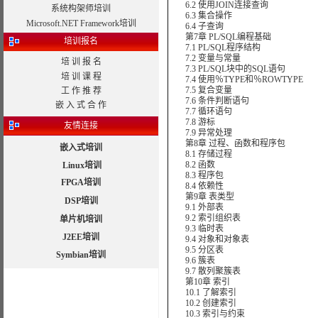
6.2 使用JOIN连接查询
系统构架师培训
6.3 集合操作
Microsoft.NET Framework培训
6.4 子查询
第7章 PL/SQL编程基础
培训报名
7.1 PL/SQL程序结构
7.2 变量与常量
培 训 报 名
7.3 PL/SQL块中的SQL语句
培 训 课 程
7.4 使用％TYPE和％ROWTYPE
7.5 复合变量
工 作 推 荐
7.6 条件判断语句
嵌 入 式 合 作
7.7 循环语句
7.8 游标
友情连接
7.9 异常处理
第8章 过程、函数和程序包
嵌入式培训
8.1 存储过程
8.2 函数
Linux培训
8.3 程序包
FPGA培训
8.4 依赖性
第9章 表类型
DSP培训
9.1 外部表
9.2 索引组织表
单片机培训
9.3 临时表
J2EE培训
9.4 对象和对象表
9.5 分区表
Symbian培训
9.6 簇表
9.7 散列聚簇表
第10章 索引
10.1 了解索引
10.2 创建索引
10.3 索引与约束