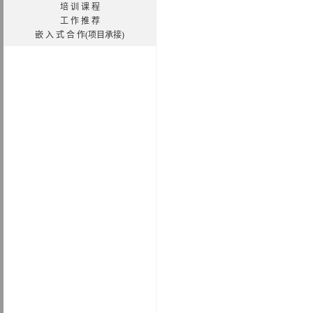
培 训 课 程
工 作 推 荐
嵌 入 式 合 作(项目承接)