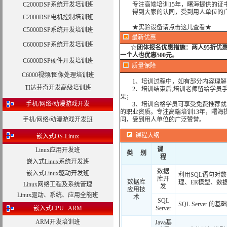
C2000DSP系统开发培训班
专注高端培训15年，曙海提供的证书
得到大家的认同，受到用人单位的广
C2000DSP电机控制培训班
★实验设备请点击这儿查看★
C5000DSP系统开发培训班
最新优惠
C6000DSP系统开发培训班
☆
团体报名优惠措施：
两人95折优
一个人也优惠500元。
C6000DSP硬件开发培训班
质量保障
C6000视频/图像处理培训班
1、培训过程中，如有部分内容理解
TI达芬奇开发高级培训班
2、培训结束后,培训老师留给学员手机
果；
手机/网络/动漫游戏开发
3、培训合格学员可享受免费推荐就业
的职业资质。专注高端培训13年，曙海
手机/网络/动漫游戏开发班
同，受到用人单位的广泛赞誉。
课程大纲
嵌入式OS-Linux
课
Linux应用开发班
类 别
程
嵌入式Linux系统开发班
数据
嵌入式Linux驱动开发班
利用SQL语句对
库开
数据库
理、ER模型、数
Linux网络工程及系统管理
发
应用技
Linux驱动、系统、应用全能班
术
SQL
SQL Server 的
嵌入式CPU--ARM
Server
ARM开发培训班
Java基