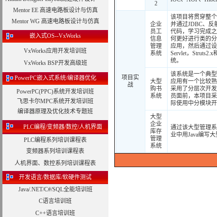
2
Mentor EE 高速电路板设计与仿真
该项目将贯穿整个
Mentor WG 高速电路板设计与仿真
企业
并通过JDBC、反
员工
代码，学习完成之
嵌入式OS--VxWorks
信息
何更好进行类的分
管理
应用，然后通过设
VxWorks应用开发培训班
系统
Servlet，Str
统。
VxWorks BSP开发高级班
该系统是一个典型
项目实
PowerPC嵌入式系统/编译器优化
大型
应用有一个比较熟
战
购书
采用了分层次开发
PowerPC(PPC)系统开发培训班
系统
员面前，本项目采
飞思卡尔MPC系统开发培训班
际使用中分模块开
编译器原理及优化技术专题班
大型
企业
PLC编程/变频器/数控/人机界面
通过该大型管理系
库存
业中用Java编写
管理
PLC编程系列培训课程表
系统
变频器系列培训课程表
人机界面、数控系列培训课程表
开发语言/数据库/软硬件测试
Java/.NET/C#/SQL全能培训班
C语言培训班
C++语言培训班