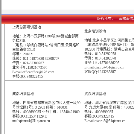
版权所有：上海曙海信息网络科
上海总部培训基地
北京培训基地
地址：上海市云屏路1399号26#新城金郡商
地址:北京市昌平区沙河南街11号
务楼310。
（地铁昌平线沙河站B出口） 
（地铁11号线白银路站2号出口旁,云屏路和
102200 行走路线：
请点击这查
白银路交叉口）
热线：010-51292078
邮编：201821
传真：010-51292078
热线：021-51875830 32300767
业务手机:15701686205
传真：021-32300767
E-mail:qianru@51qianru.cn
业务手机:15921673576
客服QQ:1243285887
E-mail:officeoffice@126.com
客服QQ: 849322415
成都培训基地
武汉培训基地
地址：四川省成都市高新区中和大道一段99
地址：湖北省武汉市江岸区汉江
号领馆区1号1-3-2903 邮编：610031
号 九运大厦401室 邮编：43002
热线：4008699035 业务手机：13540421960
热线：4008699035
客服QQ:1325341129 E-
客服QQ:849322415
mail:qianru4@51qianru.cn
E-mail:qianru5@51qianru.cn