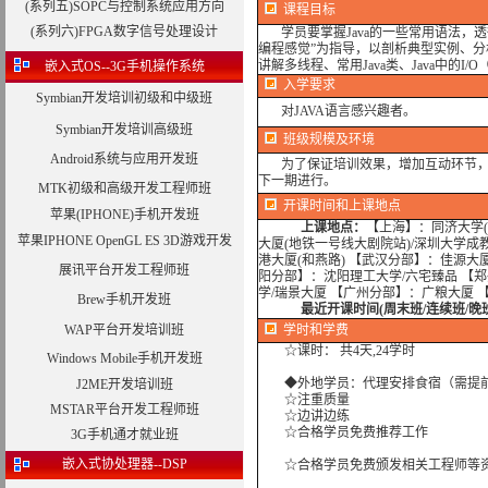
(系列五)SOPC与控制系统应用方向
课程目标
(系列六)FPGA数字信号处理设计
学员要掌握Java的一些常用语法
编程感觉”为指导，以剖析典型实例、
讲解多线程、常用Java类、Java中的I
嵌入式OS--3G手机操作系统
入学要求
Symbian开发培训初级和中级班
对JAVA语言感兴趣者。
Symbian开发培训高级班
班级规模及环境
Android系统与应用开发班
为了保证培训效果，增加互动环节，我
下一期进行。
MTK初级和高级开发工程师班
开课时间和上课地点
苹果(IPHONE)手机开发班
上课地点：
【上海】：同济大学(
苹果IPHONE OpenGL ES 3D游戏开发
大厦(地铁一号线大剧院站)/深圳大学成
港大厦(和燕路) 【武汉分部】：佳源大
展讯平台开发工程师班
阳分部】：沈阳理工大学/六宅臻品 【
学/瑞景大厦 【广州分部】：广粮大厦 
Brew手机开发班
最近开课时间(周末班/连续班/晚
WAP平台开发培训班
学时
和学费
☆课时： 共4天,24学时
Windows Mobile手机开发班
◆外地学员：代理安排食宿（需提
J2ME开发培训班
☆注重质量
MSTAR平台开发工程师班
☆边讲边练
☆合格学员免费推荐工作
3G手机通才就业班
嵌入式协处理器--DSP
☆合格学员免费颁发相关工程师等资