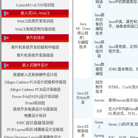
础语
Java中的数据
CortexM3+uC/OS培训班
法
嵌入式OS--WinCE
Java面
向对
WinCE应用开发培训班
Java中类、属性和
Java
象的
字，抽象类和接口
SE（Java
编程
WinCE系统定制与驱动班
核心技
技术
单片机培训
术）
Java核
与编程
心高
Java常用类、正则
技术
单片机系统开发初级和中级班
级内
程开发。
单片机系统开发高级班
容
Java数
嵌入式硬件设计
据库
JDBC基本概念
编程
高速嵌入式系统硬件设计班
Allegro Cadence PCB设计初级和中级班
网页
制作
HTML、Css以及D
Allegro Cadence PCB设计高级班
技术
Java EE
Power Pcb(PADS)设计培训班
与Web开
Servlet
使用Servlet显示
发
Protel培训班
在JSP中内嵌Jav
高效开关电源设计与提高班
JSP
EL表达式，JST
电路设计培训
Struts
EMC设计高级培训班
Struts 2.0
Java EE
2
PCB Layout培训-线路板设计全能班
框架技
Spring
术
Altium Designer Layout高速硬件设计
IOC、AOP、Hibern