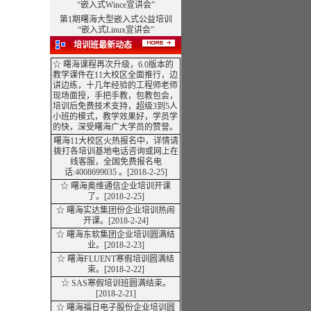
“嵌入式Wince宣讲会”
第1期曙海大型嵌入式公益培训
“嵌入式Linux宣讲会”
培训班最新动态
☆ 曙海课程再次升级，6.0版本的
教学课件在11大校区全面推行，边
讲边练，十几年经验的工程师老师
现场面授，手把手教，包教包会，
培训后免费技术支持，超级3到5人
小班的模式，教学效果好，学员学
的快，深受曙海广大学员的赞誉。
曙海11大校区火热报名中，详情请
拨打各培训基地电话咨询或网上在
线客服，全国免费报名电
话:4008699035 。
[2018-2-25]
☆
曙海奥维通信企业培训开课
了。[2018-2-25]
☆ 曙海实达集团份企业培训热闹
开课。[2018-2-24]
☆
曙海东软集团企业培训圆满结
业。[2018-2-23]
☆ 曙海FLUENT寒假培训圆满结
束。[2018-2-22]
☆ SAS寒假培训班圆满结束。
[2018-2-21]
☆ 曙海福日电子股份企业培训圆