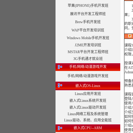
苹果(IPHONE)手机开发班
1、
2、
展讯平台开发工程师班
果；
3、
Brew手机开发班
的职
同，
WAP平台开发培训班
Windows Mobile手机开发班
J2ME开发培训班
课程
介绍
MSTAR平台开发工程师班
权限，
3G手机通才就业班
授课
手机/网络/动漫游戏开发
在AI
Admi
手机/网络/动漫游戏开发班
预备
熟悉
嵌入式OS-Linux
Linux应用开发班
课程
登陆
嵌入式Linux系统开发班
使用
嵌入式Linux驱动开发班
介绍
介绍
Linux网络工程及系统管理
如何
Linux驱动、系统、应用全能班
如何
介绍s
嵌入式CPU--ARM
使用