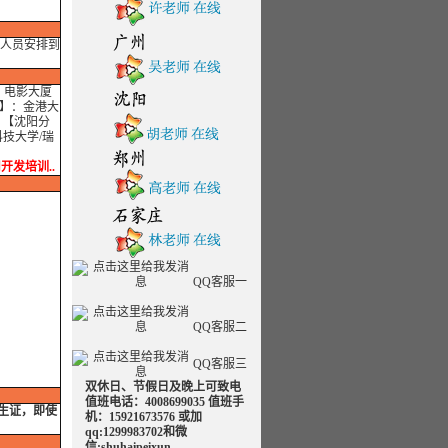
人员安排到
：电影大厦
部】：金港大
 【沈阳分
技大学/瑞
实用开发培训..
QQ客服一
QQ客服二
QQ客服三
双休日、节假日及晚上可致电
值班电话：4008699035 值班手
学生证，即使
机：15921673576 或加
qq:1299983702和微
信:shuhaipeixun