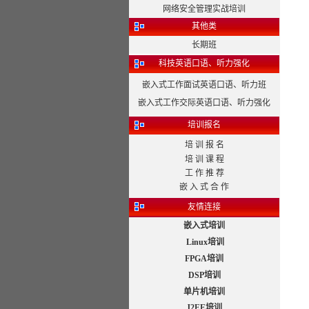
网络安全管理实战培训
其他类
长期班
科技英语口语、听力强化
嵌入式工作面试英语口语、听力班
嵌入式工作交际英语口语、听力强化
培训报名
培 训 报 名
培 训 课 程
工 作 推 荐
嵌 入 式 合 作
友情连接
嵌入式培训
Linux培训
FPGA培训
DSP培训
单片机培训
J2EE培训