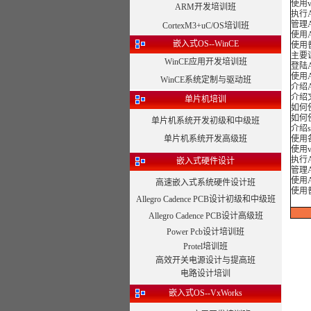
使用v
ARM开发培训班
执行
管理
CortexM3+uC/OS培训班
使用A
嵌入式OS--WinCE
使用
主要
WinCE应用开发培训班
登陆
使用
WinCE系统定制与驱动班
介绍
介绍
单片机培训
如何
如何
单片机系统开发初级和中级班
介绍s
单片机系统开发高级班
使用
使用v
执行
嵌入式硬件设计
管理
使用A
高速嵌入式系统硬件设计班
使用
Allegro Cadence PCB设计初级和中级班
Allegro Cadence PCB设计高级班
Power Pcb设计培训班
Protel培训班
高效开关电源设计与提高班
电路设计培训
嵌入式OS--VxWorks