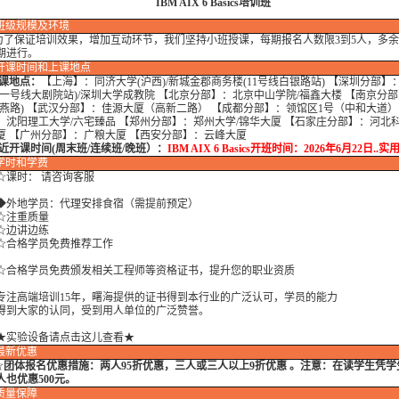
IBM AIX 6 Basics培训班
班级规模及环境
保证培训效果，增加互动环节，我们坚持小班授课，每期报名人数限3到5人，多余
期进行。
开课时间和上课地点
课地点：
【上海】：同济大学(沪西)/新城金郡商务楼(11号线白银路站) 【深圳分部】
铁一号线大剧院站)/深圳大学成教院 【北京分部】：北京中山学院/福鑫大楼 【南京分
和燕路) 【武汉分部】：佳源大厦（高新二路） 【成都分部】：领馆区1号（中和大道）
：沈阳理工大学/六宅臻品 【郑州分部】：郑州大学/锦华大厦 【石家庄分部】：河北科
厦 【广州分部】：广粮大厦 【西安分部】：云峰大厦
开课时间(周末班/连续班/晚班）：
IBM AIX 6 Basics开班时间：2026年6月22日..
学时
和学费
时： 请咨询客服
地学员：代理安排食宿（需提前预定）
注重质量
边讲边练
格学员免费推荐工作
格学员免费颁发相关工程师等资格证书，提升您的职业资质
高端培训15年，曙海提供的证书得到本行业的广泛认可，学员的能力
大家的认同，受到用人单位的广泛赞誉。
★实验设备请点击这儿查看★
最新优惠
☆
团体报名优惠措施：
两人95折优惠，三人或三人以上9折优惠 。注意：在读学生凭
人也优惠500元。
质量保障