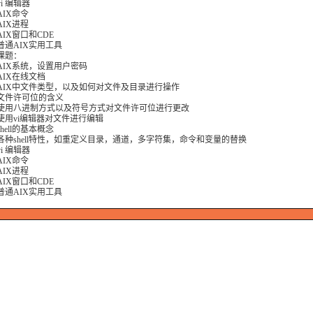
i 编辑器
AIX命令
AIX进程
IX窗口和CDE
普通AIX实用工具
课题：
AIX系统，设置用户密码
AIX在线文档
AIX中文件类型，以及如何对文件及目录进行操作
文件许可位的含义
使用八进制方式以及符号方式对文件许可位进行更改
使用vi编辑器对文件进行编辑
hell的基本概念
各种shell特性，如重定义目录，通道，多字符集，命令和变量的替换
i 编辑器
AIX命令
AIX进程
IX窗口和CDE
普通AIX实用工具