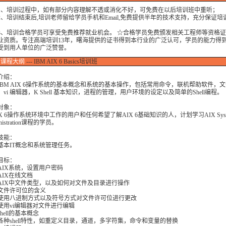
培训过程中，如有部分内容理解不透或消化不好，可免费在以后培训班中重听；
培训结束后,培训老师留给学员手机和Email,免费提供半年的技术支持，充分保证培
培训合格学员可享受免费推荐就业机会。 ☆合格学员免费颁发相关工程师等资格证
业资质。专注高端培训13年，曙海提供的证书得到本行业的广泛认可，学员的能力得
受到用人单位的广泛赞誉。
课程大纲
--- IBM AIX 6 Basics培训班
介绍：
IBM AIX 6操作系统的基本概念和系统的基本操作，包括常用命令，联机帮助软件，
vi 编辑器，K Shell 基本知识，进程的管理，用户环境的设定以及简单的Shell编程。
对象：
X 6操作系统环境中工作的用户和任何希望了解AIX 6基础知识的人，计划学习AIX Syst
nistration课程的学员。
技能：
基本IT概念和系统管理任务。
目标：
AIX系统，设置用户密码
AIX在线文档
AIX中文件类型，以及如何对文件及目录进行操作
文件许可位的含义
使用八进制方式以及符号方式对文件许可位进行更改
使用vi编辑器对文件进行编辑
hell的基本概念
各种shell特性，如重定义目录，通道，多字符集，命令和变量的替换