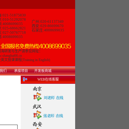
:021-51875830
:010-51292078
广州:020-61137349
:4008699035
西安:029-86699670
:025-68662821
石家庄:4008699035
:027-50767718
:4008699035
曙海研发与生产请参见网址：
.shanghai66.cn
英文授课课程(Training in English)
我们
承接项目
开发板商城
WEB在线客服