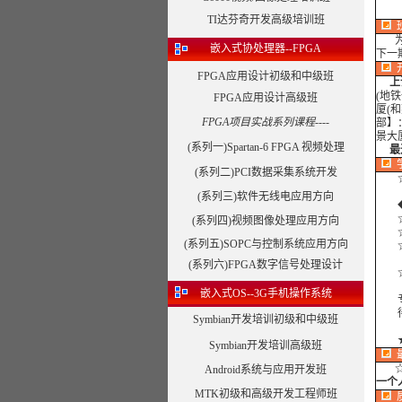
TI达芬奇开发高级培训班
为了
嵌入式协处理器--FPGA
下一
FPGA应用设计初级和中级班
上
(地
FPGA应用设计高级班
厦(
FPGA项目实战系列课程----
部】
景大
(系列一)Spartan-6 FPGA 视频处理
最近
(系列二)PCI数据采集系统开发
☆课
(系列三)软件无线电应用方向
◆外
☆
(系列四)视频图像处理应用方向
☆
(系列五)SOPC与控制系统应用方向
☆合
(系列六)FPGA数字信号处理设计
☆合
嵌入式OS--3G手机操作系统
专注
得到
Symbian开发培训初级和中级班
Symbian开发培训高级班
Android系统与应用开发班
一个
MTK初级和高级开发工程师班