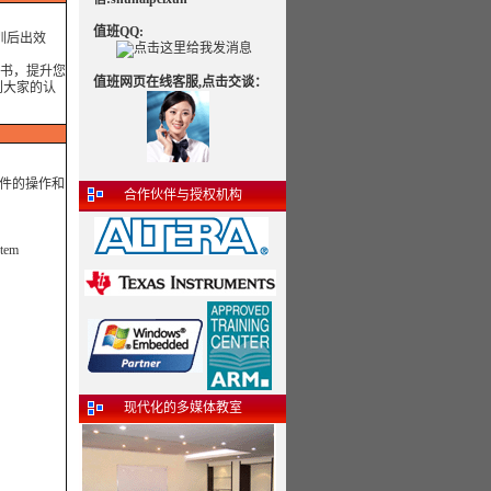
值班QQ:
训后出效
书，提升您
值班网页在线客服,点击交谈：
到大家的认
文件的操作和
合作伙伴与授权机构
em
现代化的多媒体教室