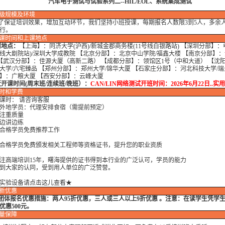
汽车电子测试与试验系列二--HIL/EOL、系统集成测试
级规模及环境
证培训效果，增加互动环节，我们坚持小班授课，每期报名人数限3到5人，多余
行。
课时间和上课地点
课地点：
【上海】：同济大学(沪西)/新城金郡商务楼(11号线白银路站) 【深圳分部】：
线大剧院站)/深圳大学成教院 【北京分部】：北京中山学院/福鑫大楼 【南京分部】：
 【武汉分部】：佳源大厦（高新二路） 【成都分部】：领馆区1号（中和大道） 【沈
大学/六宅臻品 【郑州分部】：郑州大学/锦华大厦 【石家庄分部】：河北科技大学/瑞
】：广粮大厦 【西安分部】：云峰大厦
课时间(周末班/连续班/晚班）：
CAN/LIN网络测试
开班时间：2026年6月22日..实
时
和学费
时： 请咨询客服
地学员：代理安排食宿（需提前预定）
重质量
讲边练
格学员免费推荐工作
格学员免费颁发相关工程师等资格证书，提升您的职业资质
高端培训15年，曙海提供的证书得到本行业的广泛认可，学员的能力
大家的认同，受到用人单位的广泛赞誉。
实验设备请点击这儿查看★
新优惠
团体报名优惠措施：
两人95折优惠，三人或三人以上9折优惠 。注意：在读学生凭学
优惠500元。
量保障