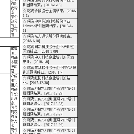
☆ 曙海烽火通信科技股份企业培
的组
训圆满结束。[2018-1-13]
要构
☆ 曙海永鼎股份圆满结束。[2018-
成，
1-12]
每个
部分
☆ 曙海中创信测科技股份企业
的主
Labview培训圆满结束。[2018-1-
要作
11]
用
☆ 曙海东方通信股份圆满结束。
[2018-1-10]
☆ 曙海网新科技股份企业培训班
掌握
圆满结业。[2018-1-09]
HIL
☆ 曙海中天科技企业培训班圆满
的基
结业。[2018-1-8]
本硬
件原
☆ 曙海东华软件股份企业FPGA培
理
训班圆满结业。[2018-1-7]
介绍
☆ 曙海红阳科技企业培训班结
HIL
业。[2017-12-30]
相关
☆ 曙海SH67344期“至尊VIP”培训
的硬
班圆满结束。[2017-12-29]
件设
计理
☆ 曙海SH67343期“至尊VIP”培训
念，
班圆满结束。[2017-12-28]
信号
☆ 曙海SH67342期“至尊VIP”培训
列表
班圆满结束。[2017-12-27]
的设
☆ 曙海SH67341期“至尊VIP”培训
计方
班圆满结束。[2017-12-26]
法，
硬件
☆ 曙海SH67331期“至尊VIP”培训