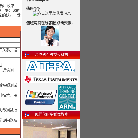
训后出效果；
值班QQ:
书，提升您的
家的认同，受
值班网页在线客服,点击交谈：
口关系，通
合作伙伴与授权机构
法
、通信测
够按照测试
计技术，用
大型测试项
现代化的多媒体教室
常见问题及