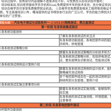
培训过程中，如有部分内容理解不透或消化不好，可免费在以后培训班中重听；
训结束后,培训老师留给学员手机和Email,免费提供半年的技术支持，充分保证培
训合格学员可享受免费推荐就业机会。 ☆合格学员免费颁发相关工程师等资格证
质。专注高端培训13年，曙海提供的证书得到本行业的广泛认可，学员的能力得到大
单位的广泛赞誉。
课程大纲
---
汽车电子测试与试验系列一--CAN/LIN网络测试、黑白盒测试
第一阶段
车身系统集成测试
车身系统功能剖析
：
了解车身系统测试的关注点
车身系统功能组成，各电控部件间的接
：
讯矩阵，供电管理
车身系统测试策略分析
：
掌握车身系统测试策略的分析技术和方
车身系统测试策略分析，包括供电测试
：
试、整车故障及诊断测试，性能测试等
 车身系统测试用例设计案例介绍
掌握车身系统测试用例的设计技术，能
：
策略编写测试用例
多个电控部件结合在一起的测试用例设
：
例结构划分及管理，案例介绍
 车身系统测试实施注意事项分析
掌握车身系统测试实施流程，能够指导
：
目实施
车身系统的测试实施流程，环境搭建，
：
注意事项
第二阶段
车身某电控部件测试
电控部件功能剖析