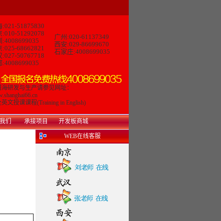
:021-51875830
:010-51292078
广州:020-61137349
:4008699035
西安:029-86699670
:025-68662821
石家庄:4008699035
:027-50767718
:4008699035
曙海研发与生产请参见网址：
.shanghai66.cn
英文授课课程(Training in English)
我们
承接项目
开发板商城
WEB在线客服