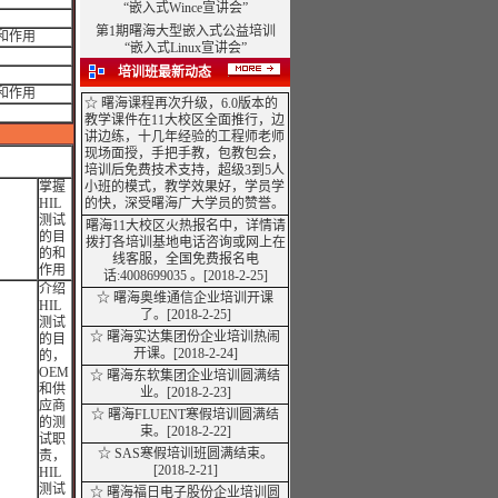
“嵌入式Wince宣讲会”
第1期曙海大型嵌入式公益培训
和作用
“嵌入式Linux宣讲会”
培训班最新动态
和作用
☆ 曙海课程再次升级，6.0版本的
教学课件在11大校区全面推行，边
讲边练，十几年经验的工程师老师
现场面授，手把手教，包教包会，
培训后免费技术支持，超级3到5人
掌握
小班的模式，教学效果好，学员学
HIL
的快，深受曙海广大学员的赞誉。
测试
曙海11大校区火热报名中，详情请
的目
拨打各培训基地电话咨询或网上在
的和
线客服，全国免费报名电
作用
话:4008699035 。
[2018-2-25]
介绍
☆
曙海奥维通信企业培训开课
HIL
了。[2018-2-25]
测试
☆ 曙海实达集团份企业培训热闹
的目
开课。[2018-2-24]
的，
OEM
☆
曙海东软集团企业培训圆满结
和供
业。[2018-2-23]
应商
☆ 曙海FLUENT寒假培训圆满结
的测
束。[2018-2-22]
试职
☆ SAS寒假培训班圆满结束。
责，
[2018-2-21]
HIL
测试
☆ 曙海福日电子股份企业培训圆