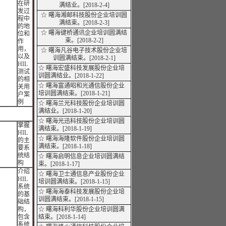
在研
满
结业
。[2018-2-4]
发过
☆ 曙海湘邮科技股份企业培训圆
程中
满结束。[2018-2-3]
的地
☆ 曙海键桥通讯企业培训圆满结
位和
束。[2018-2-2]
作
用，
☆ 曙海凡谷电子技术股份企业培
以及
训圆满结束。[2018-2-1]
HIL
☆ 曙海宏盛科技发展股份企业培
测试
训圆满
结业
。[2018-1-22]
的相
☆ 曙海富通昭和光通信股份企业
关用
培训圆满结束。[2018-1-21]
户案
例
☆ 曙海兰光科技股份企业培训圆
满
结业
。[2018-1-20]
☆ 曙海光迅科技股份企业培训圆
掌握
满结束。[2018-1-19]
HIL
☆ 曙海海隆软件股份企业培训圆
的主
满结束。[2018-1-18]
要系
统结
☆ 曙海启明信息企业培训圆满结
构
束。[2018-1-17]
介绍
☆ 曙海卫士通信息产业股份企业
HIL
培训圆满结束。[2018-1-15]
系统
☆ 曙海海泰科技发展股份企业培
的基
训圆满结束。[2018-1-15]
础结
构，
☆ 曙海科利华股份企业培训圆满
包含
结束。[2018-1-14]
系统