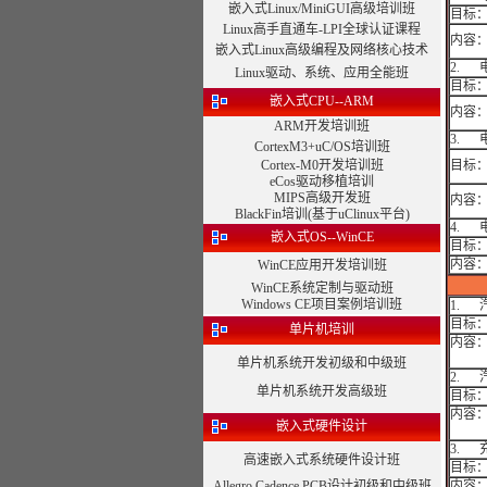
嵌入式Linux/MiniGUI高级培训班
目标
Linux高手直通车-LPI全球认证课程
内容
嵌入式Linux高级编程及网络核心技术
2.
Linux驱动、系统、应用全能班
目标
嵌入式CPU--ARM
内容
ARM开发培训班
3.
CortexM3+uC/OS培训班
Cortex-M0开发培训班
目标
eCos驱动移植培训
MIPS高级开发班
内容
BlackFin培训(基于uClinux平台)
4.
嵌入式OS--WinCE
目标
内容
WinCE应用开发培训班
WinCE系统定制与驱动班
Windows CE项目案例培训班
1.
目标
单片机培训
内容
单片机系统开发初级和中级班
2.
单片机系统开发高级班
目标
内容
嵌入式硬件设计
3. 
高速嵌入式系统硬件设计班
目标
Allegro Cadence PCB设计初级和中级班
内容