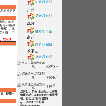
人员安排到下
电影大厦(地
金港大厦(和
阳分部】：沈
景大厦 【广
用开发培训..
QQ客服一
QQ客服二
QQ客服三
双休日、节假日及晚上可致电
生证，即使一
值班电话：4008699035 值班手
机：15921673576 或加
qq:1299983702和微
信:shuhaipeixun