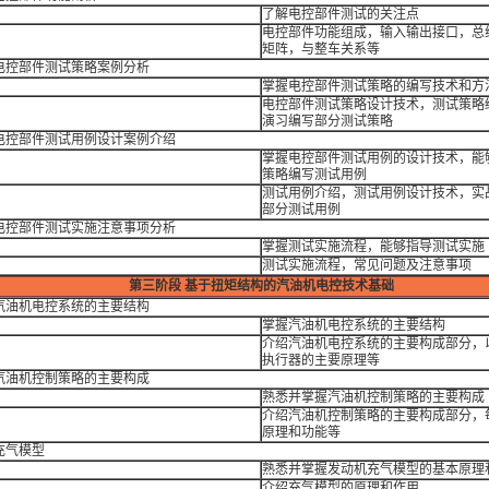
：
了解电控部件测试的关注点
电控部件功能组成，输入输出接口，总
：
矩阵，与整车关系等
 电控部件测试策略案例分析
：
掌握电控部件测试策略的编写技术和方
电控部件测试策略设计技术，测试策略
：
演习编写部分测试策略
 电控部件测试用例设计案例介绍
掌握电控部件测试用例的设计技术，能
：
策略编写测试用例
测试用例介绍，测试用例设计技术，实
：
部分测试用例
 电控部件测试实施注意事项分析
：
掌握测试实施流程，能够指导测试实施
：
测试实施流程，常见问题及注意事项
第三阶段
基于扭矩结构的汽油机电控技术基础
 汽油机电控系统的主要结构
：
掌握汽油机电控系统的主要结构
：
介绍汽油机电控系统的主要构成部分，
执行器的主要原理等
 汽油机控制策略的主要构成
：
熟悉并掌握汽油机控制策略的主要构成
：
介绍汽油机控制策略的主要构成部分，
原理和功能等
充气模型
：
熟悉并掌握发动机充气模型的基本原理
：
介绍充气模型的原理和作用