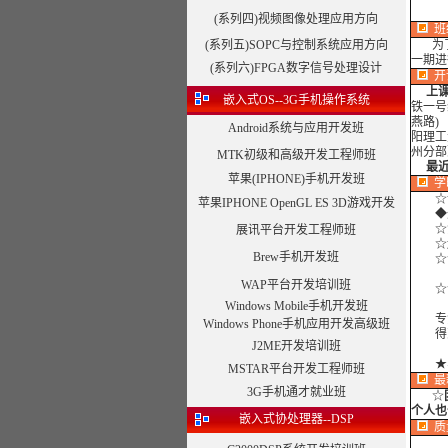
(系列四)视频图像处理应用方向
班
(系列五)SOPC与控制系统应用方向
为了保
一期进
(系列六)FPGA数字信号处理设计
开
上
嵌入式OS--3G手机操作系统
铁一号
燕路)
Android系统与应用开发班
阳理工
州分部
MTK初级和高级开发工程师班
最近开
苹果(IPHONE)手机开发班
学
☆课
苹果IPHONE OpenGL ES 3D游戏开发
◆外
☆注
展讯平台开发工程师班
☆边
Brew手机开发班
☆合
WAP平台开发培训班
☆合
Windows Mobile手机开发班
专注
Windows Phone手机应用开发高级班
得到
J2ME开发培训班
★
MSTAR平台开发工程师班
最
3G手机通才就业班
☆
个人也
嵌入式协处理器--DSP
质