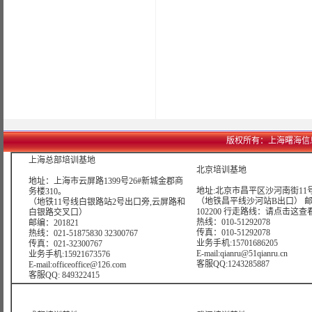
版权所有：上海曙海信息网络科
上海总部培训基地
北京培训基地
地址：上海市云屏路1399号26#新城金郡商
地址:北京市昌平区沙河南街11号
务楼310。
（地铁昌平线沙河站B出口） 
（地铁11号线白银路站2号出口旁,云屏路和
102200 行走路线：
请点击这查
白银路交叉口）
热线：010-51292078
邮编：201821
传真：010-51292078
热线：021-51875830 32300767
业务手机:15701686205
传真：021-32300767
E-mail:qianru@51qianru.cn
业务手机:15921673576
客服QQ:1243285887
E-mail:officeoffice@126.com
客服QQ: 849322415