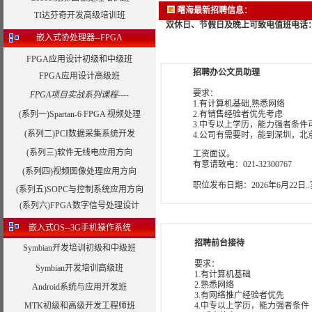
曙海最新招聘信息：
TI达芬奇开发高级培训班
双休日、节假日及晚上可致电值班电话：400869
嵌入式协处理器--FPGA
FPGA应用设计初级和中级班
招聘办公文员助理
FPGA应用设计高级班
要求：
FPGA项目实战系列课程----
1.有计算机基础,熟悉网络
(系列一)Spartan-6 FPGA 视频处理
2.有销售经验者优先考虑
3.中专以上学历，能力强者条件
(系列二)PCI数据采集系统开发
4.公司有需要时，能到深圳，北
(系列三)软件无线电应用方向
工资面议。
有意请致电：021-32300767
(系列四)视频图像处理应用方向
职位发布日期：
2026年6月22日
(系列五)SOPC与控制系统应用方向
(系列六)FPGA数字信号处理设计
嵌入式OS--3G手机操作系统
招聘前台接待
Symbian开发培训初级和中级班
要求：
Symbian开发培训高级班
1.有计算机基础
2.熟悉网络
Android系统与应用开发班
3.有网络推广经验者优先
MTK初级和高级开发工程师班
4.中专以上学历，能力强者条件