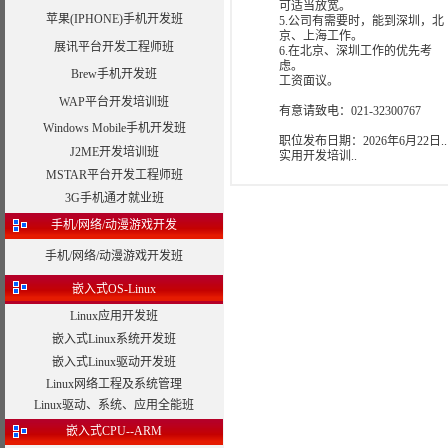
可适当放宽。
苹果(IPHONE)手机开发班
5.公司有需要时，能到深圳，北
京、上海工作。
展讯平台开发工程师班
6.在北京、深圳工作的优先考
虑。
Brew手机开发班
工资面议。
WAP平台开发培训班
有意请致电：021-32300767
Windows Mobile手机开发班
职位发布日期：
2026年6月22日..
J2ME开发培训班
实用开发培训..
MSTAR平台开发工程师班
3G手机通才就业班
手机/网络/动漫游戏开发
手机/网络/动漫游戏开发班
嵌入式OS-Linux
Linux应用开发班
嵌入式Linux系统开发班
嵌入式Linux驱动开发班
Linux网络工程及系统管理
Linux驱动、系统、应用全能班
嵌入式CPU--ARM