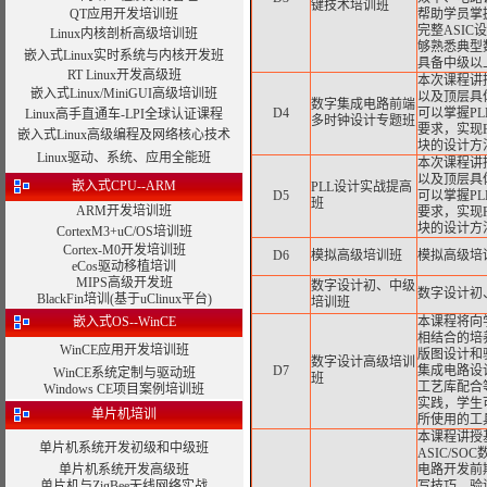
键技术培训班
QT应用开发培训班
帮助学员掌握
完整ASI
Linux内核剖析高级培训班
够熟悉典型
嵌入式Linux实时系统与内核开发班
具备中级以
RT Linux开发高级班
本次课程讲
嵌入式Linux/MiniGUI高级培训班
以及顶层具
数字集成电路前端
D4
可以掌握P
Linux高手直通车-LPI全球认证课程
多时钟设计专题班
要求，实现
嵌入式Linux高级编程及网络核心技术
块的设计方
Linux驱动、系统、应用全能班
本次课程讲
以及顶层具
嵌入式CPU--ARM
PLL设计实战提高
D5
可以掌握P
班
ARM开发培训班
要求，实现
块的设计方
CortexM3+uC/OS培训班
Cortex-M0开发培训班
D6
模拟高级培训班
模拟高级培
eCos驱动移植培训
MIPS高级开发班
数字设计初、中级
数字设计初
BlackFin培训(基于uClinux平台)
培训班
嵌入式OS--WinCE
本课程将向
相结合的培
WinCE应用开发培训班
版图设计和
数字设计高级培训
D7
集成电路设计
WinCE系统定制与驱动班
班
工艺库配合
Windows CE项目案例培训班
实践，学生
单片机培训
所使用的工
本课程讲授基于S
单片机系统开发初级和中级班
ASIC/S
单片机系统开发高级班
电路开发前
单片机与ZigBee无线网络实战
写技巧、验证