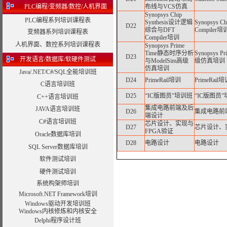
PLC编程/变频器/数控/人机界面
布线与VCS仿真
Synopsys Chip
PLC编程系列培训课程表
Synthesis设计逻辑
Synopsys 
D22
综合与DFT
Compiler培
变频器系列培训课程表
Compiler培训
人机界面、数控系列培训课程表
Synopsys Prime
Time静态时序分析
Synopsys
D23
开发语言/数据库/软硬件测试
与ModelSim高级
级仿真培训
仿真培训
Java/.NET/C#/SQL全能培训班
D24
PrimeRail培训
PrimeRail
C语言培训班
D25
“IC版图员”培训班
“IC版图员”
C++语言培训班
集成电路前端及后
JAVA语言培训班
D26
集成电路前
端设计
C#语言培训班
芯片设计、实现与
D27
芯片设计、
FPGA验证
Oracle数据库培训
D28
电路设计
电路设计
SQL Server数据库培训
软件测试培训
硬件测试培训
系统构架师培训
Microsoft.NET Framework培训
Windows驱动开发培训班
Windows内核修炼和内核安全
Delphi程序设计班