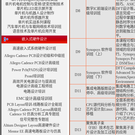
单片机电机控制与变频/逆变控制技术
技巧、ASI
单片机LED显示屏开发
数字IC前端设计高
DFT设计
D8
单片机与机器人设计制作
级培训班
语言完成一
单片机传感器开发
过程中掌握数
单片机实战系列课程
静态时序分
汽车单片机与车载网络技术培训班
列数字电路
语音技术及单片机应用开发
达到能独立
平。
嵌入式硬件设计
本课程可帮
设计概念与方
高速嵌入式系统硬件设计班
Synopsys 软件培
领域的培训
D9
训班（上）
行。Synopsys 
Allegro Cadence PCB设计初级和中级班
Synopsys P
Allegro Cadence PCB设计高级班
2: DSMTest
DFT Compile
Power Pcb(PADS)设计培训班
Synopsys 软件培
Advanced Top
D10
Protel培训班
训班（下）
System;Specma
高效开关电源设计与提高班
Environment
电源设计高级工程师班
集成电路工
集成电路版图设计
D11
理结构分析;
电路设计培训
师中、高级培训班
理结构分析
EMC设计高级培训班
全面系统地
PCB Layout培训-线路板设计全能班
CPU源代码分析与
细分析了开放源
D12
芯片设计及Linux
源代码、编译
Allegro Cadence PCB Layout高级班
移植
介绍了CP
Cadence SI 仿真分析工具专题班
CPU芯片
信号完整性专题班
聚焦离子束
Altium Designer Layout高速硬件设计
（FIB）技术在芯
聚焦离子束
D13
Mentor EE 高速电路板设计与仿真
片设计及加工过程
的应用