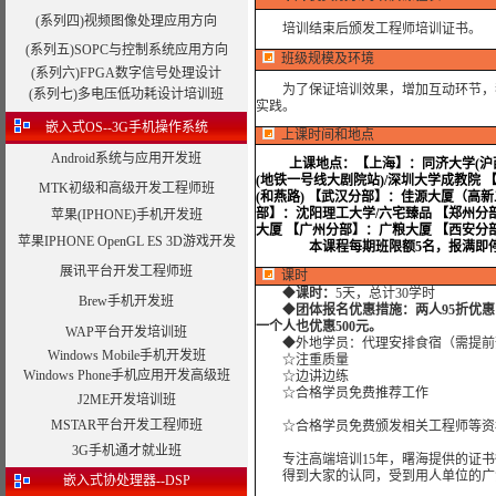
(系列四)视频图像处理应用方向
培训结束后颁发工程师培训证书。
(系列五)SOPC与控制系统应用方向
班级规模及环境
(系列六)FPGA数字信号处理设计
为了保证培训效果，增加互动环节，我
(系列七)多电压低功耗设计培训班
实践。
嵌入式OS--3G手机操作系统
上课时间和地点
Android系统与应用开发班
上课地点：
【上海】：同济大学(沪西
(地铁一号线大剧院站)/深圳大学成教院
MTK初级和高级开发工程师班
(和燕路) 【武汉分部】：佳源大厦（高
部】：沈阳理工大学/六宅臻品 【郑州分
苹果(IPHONE)手机开发班
大厦 【广州分部】：广粮大厦 【西安分
苹果IPHONE OpenGL ES 3D游戏开发
本课程每期班限额5名，报满即停
展讯平台开发工程师班
课时
◆
课时：
5天，总计30学时
Brew手机开发班
◆
团体报名优惠措施：两人95折优
一个人也优惠500元。
WAP平台开发培训班
◆外地学员：代理安排食宿（需提前
Windows Mobile手机开发班
☆注重质量
Windows Phone手机应用开发高级班
☆边讲边练
☆合格学员免费推荐工作
J2ME开发培训班
MSTAR平台开发工程师班
☆合格学员免费颁发相关工程师等资
3G手机通才就业班
专注高端培训15年，曙海提供的证书
得到大家的认同，受到用人单位的广
嵌入式协处理器--DSP