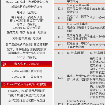
中的应用
Mentor WG 高速电路板设计与仿真
SpringSof/tLaker模
模拟电路前端设计培训班
D14
拟与混合信号版图
SpringS
设计培训
电路设计全能班
先进IC设计技术培
电子电路设计高级培训班
D15
先进IC设
训班
模拟电路设计高级工程师班
Cadence纳米集成
芯片设计培训班
D16
电路设计新技术培
Cadenc
Cadence IC 设计与验证
训班
集成电路（IC）版图设计培训班
集成电路设计验证
D17
集成电路设
RF射频电路设计培训班
与失效分析案例
IC版图设计中EDA
数字集成电路前端设计高级培训班
D18
IC版图设计
工具定制应用
数字、模拟电路设计高级培训班
D19
IC 测试培训班
IC 测试培训
模拟集成电路设计高级培训班
SOC设计培训班
采用IC设
IC设计与
嵌入式OS--VxWorks
成电路设计流程，
ADE，AMS和
VxWorks应用开发培训班
造厂商的工
集成电路设计与验
亚微米集成
VxWorks BSP开发高级班
D20
证（模块）培训班
时序电路的
设计相关的
PowerPC嵌入式系统/编译器优化
构，RFIC
设计方法，R
PowerPC(PPC)系统开发培训班
的全定制I
飞思卡尔MPC系统开发培训班
计和版图验
编译器原理及优化技术专题班
Cadence Silicon
D21
Ensemble自动布局
Cadence 