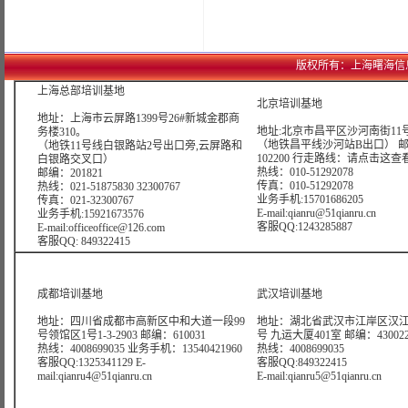
版权所有：上海曙海信息网络科
上海总部培训基地
北京培训基地
地址：上海市云屏路1399号26#新城金郡商
地址:北京市昌平区沙河南街11号
务楼310。
（地铁昌平线沙河站B出口） 
（地铁11号线白银路站2号出口旁,云屏路和
102200 行走路线：
请点击这查
白银路交叉口）
热线：010-51292078
邮编：201821
传真：010-51292078
热线：021-51875830 32300767
业务手机:15701686205
传真：021-32300767
E-mail:qianru@51qianru.cn
业务手机:15921673576
客服QQ:1243285887
E-mail:officeoffice@126.com
客服QQ: 849322415
成都培训基地
武汉培训基地
地址：四川省成都市高新区中和大道一段99
地址：湖北省武汉市江岸区汉江
号领馆区1号1-3-2903 邮编：610031
号 九运大厦401室 邮编：43002
热线：4008699035 业务手机：13540421960
热线：4008699035
客服QQ:1325341129 E-
客服QQ:849322415
mail:qianru4@51qianru.cn
E-mail:qianru5@51qianru.cn