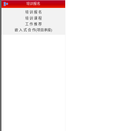
培训报名
培 训 报 名
培 训 课 程
工 作 推 荐
嵌 入 式 合 作(项目承接)