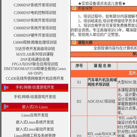
★实验设备请点击这儿查看★
C2000DSP系统开发培训班
质量保障
C2000DSP电机控制培训班
1、培训过程中，如有部分内容理解不
C5000DSP系统开发培训班
2、培训结束后,培训老师留给学员手机和
3、培训合格学员可享受免费推荐就业
C6000DSP系统开发培训班
的职业资质。专注高端培训13年，曙海
同，受到用人单位的广泛赞誉。
C6000DSP硬件开发培训班
C6000视频/图像处理培训班
课程大纲
全部授课内容均在计算机
TI达芬奇开发高级培训班
单
MATLAB系列培训课程
DSP无线通信处理
FPGA与DSP联合应用培训班
序号
课
程
名
称
DM3730/OMAP3530软硬全能班(Cortex
A8+DSP)
芯片
CC430无线传感网络单片机应用开发
汽车单片机及局域
S1
大型RISC
网技术培训班
手机/网络/动漫游戏开发
本课程讲授
元、设计要
手机/网络/动漫游戏开发班
设计实例等
D2
ADC/DAC培训班
掌握数据转
嵌入式OS-Linux
路设计点等
率。
Linux应用开发班
“RTL c
嵌入式Linux系统开发班
端设计的专
RTL代码风格
嵌入式Linux驱动开发班
针对性LA
RTL code与SOC关
Linux网络工程及系统管理
D3
效率、电路