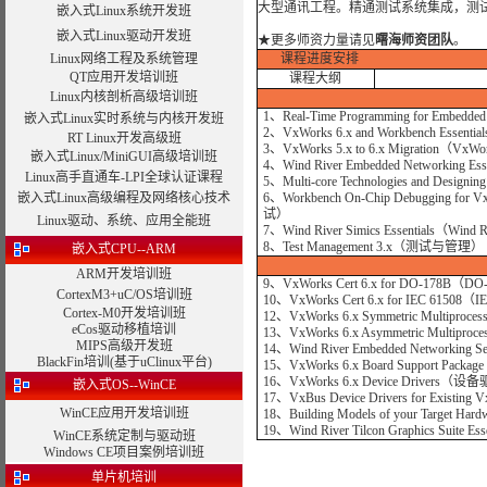
大型通讯工程。精通测试系统集成，测试仪器
嵌入式Linux系统开发班
嵌入式Linux驱动开发班
★
更多师资力量请见
曙海师资团队
。
Linux网络工程及系统管理
课程进度安排
QT应用开发培训班
课程大纲
Linux内核剖析高级培训班
1、Real-Time Programming for E
嵌入式Linux实时系统与内核开发班
2、VxWorks 6.x and Workbench Essen
RT Linux开发高级班
3、VxWorks 5.x to 6.x Migration（VxW
嵌入式Linux/MiniGUI高级培训班
4、Wind River Embedded Networking
Linux高手直通车-LPI全球认证课程
5、Multi-core Technologies and De
嵌入式Linux高级编程及网络核心技术
6、Workbench On-Chip Debugging fo
试）
Linux驱动、系统、应用全能班
7、Wind River Simics Essentials（Wind
8、Test Management 3.x（测试与管理）
嵌入式CPU--ARM
ARM开发培训班
9
、VxWorks Cert 6.x for DO-178B（D
CortexM3+uC/OS培训班
10、VxWorks Cert 6.x for IEC 61508（
Cortex-M0开发培训班
12、VxWorks 6.x Symmetric Multipr
eCos驱动移植培训
13、VxWorks 6.x Asymmetric Multip
MIPS高级开发班
14、Wind River Embedded Networki
BlackFin培训(基于uClinux平台)
15、VxWorks 6.x Board Support Pac
16、VxWorks 6.x Device Drivers（
嵌入式OS--WinCE
17、VxBus Device Drivers for Exist
WinCE应用开发培训班
18、Building Models of your Target
19、Wind River Tilcon Graphics Suit
WinCE系统定制与驱动班
Windows CE项目案例培训班
单片机培训