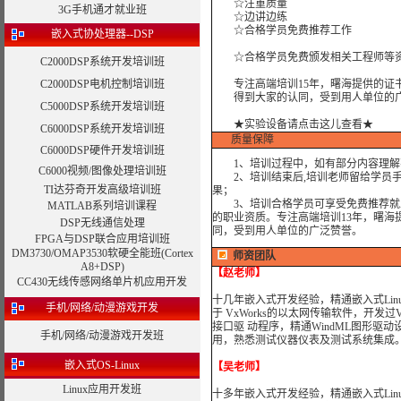
☆注重质量
3G手机通才就业班
☆边讲边练
☆合格学员免费推荐工作
嵌入式协处理器--DSP
☆合格学员免费颁发相关工程师等资
C2000DSP系统开发培训班
C2000DSP电机控制培训班
专注高端培训15年，曙海提供的证书
得到大家的认同，受到用人单位的广
C5000DSP系统开发培训班
★实验设备请点击这儿查看★
C6000DSP系统开发培训班
质量保障
C6000DSP硬件开发培训班
1、培训过程中，如有部分内容理解
C6000视频/图像处理培训班
2、培训结束后,培训老师留给学员手机
TI达芬奇开发高级培训班
果；
3、培训合格学员可享受免费推荐就业
MATLAB系列培训课程
的职业资质。专注高端培训13年，曙海
DSP无线通信处理
同，受到用人单位的广泛赞誉。
FPGA与DSP联合应用培训班
DM3730/OMAP3530软硬全能班(Cortex
师资团队
A8+DSP)
【赵老师】
CC430无线传感网络单片机应用开发
十几年嵌入式开发经验，精通嵌入式Linu
手机/网络/动漫游戏开发
于 VxWorks的以太网传输软件，开发过Vx
接口驱 动程序，精通WindML图形驱动设计。
手机/网络/动漫游戏开发班
用，熟悉测试仪器仪表及测试系统集成
嵌入式OS-Linux
【吴老师】
Linux应用开发班
十多年嵌入式开发经验，精通嵌入式Linux