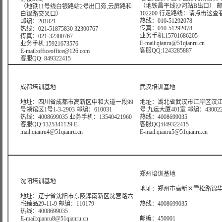
（地铁昌平线沙河站B出口） 
（地铁11号线白银路站2号出口旁,云屏路和
102200 行走路线：
请点击这查
白银路交叉口）
热线：010-51292078
邮编：201821
传真：010-51292078
热线：021-51875830 32300767
业务手机:15701686205
传真：021-32300767
E-mail:qianru@51qianru.cn
业务手机:15921673576
客服QQ:1243285887
E-mail:officeoffice@126.com
客服QQ: 849322415
成都培训基地
武汉培训基地
地址：四川省成都市高新区中和大道一段99
地址：湖北省武汉市江岸区汉江
号领馆区1号1-3-2903 邮编：610031
号 九运大厦401室 邮编：43002
热线：4008699035 业务手机：13540421960
热线：4008699035
客服QQ:1325341129 E-
客服QQ:849322415
mail:qianru4@51qianru.cn
E-mail:qianru5@51qianru.cn
郑州培训基地
沈阳培训基地
地址：郑州市高新区雪松路锦华大
地址：辽宁省沈阳市东陵浑南新区沈营路六
宅臻品29-11-9 邮编：110179
热线：4008699035
热线：4008699035
E-mail:qianru8@51qianru.cn
邮编：450001