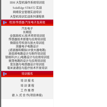
IBM 大型机操作系统培训班
SolidEdge ST&ST2 实战
网络安全管理实战培训
大型机培训实战系列课程表
检测/传感器/汽车电子及其他
汽车电子
长期班
全国高校3G技术师资培训班
传感器技术原理与应用培训班
微弱信号检测与放大培训班
测量电子电路设计
(滤波器和模拟OP放大器电路)
高低频电路设计与制作培训班
锁相环(PLL)电路设计与应用培训班
振荡电路的设计与应用培训班
变压器与电感器设计
培训班
毫米波通信与医疗技术开发培训
培训报名
培 训 报 名
培 训 课 程
工 作 推 荐
嵌 入 式 合 作(项目承接)