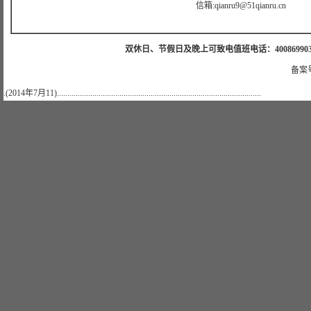
信箱:qianru9@51qianru.cn
双休日、节假日及晚上可致电值班电话：4008699035 值班手机
备案号
.(2014年7月11)..................................................................................................