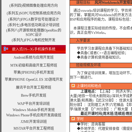
课程目标
风河Workbench开发培训班
(系列四)视频图像处理应用方向
通过vxworks培训课程的学习，学员
(系列五)SOPC与控制系统应用方向
的了解，掌握风河Workbench的开发方法
(系列六)FPGA数字信号处理设计
BSP和应用程序的能力。课程目标包括
(系列七)多电压低功耗设计培训班
本课程注重实际经验的传授，不会照本宣
(系列八)开源软核处理器OpenRisc的
识，真正会用VxWorks。
SOPC设计
(系列九)
FPGA电机控制开发
入学要求
学员学习本课程应具备下列基础知
嵌入式OS--3G手机操作系统
◆具备C或者C++语言编程经验；
Android系统与应用开发班
◆具备计算机使用基础知识。
班级规模及环境
MTK初级和高级开发工程师班
苹果(IPHONE)手机开发班
为了保证培训效果，增加互动环节，我
到下一期进行。
苹果IPHONE OpenGL ES 3D游戏开发
上课时间和地点
展讯平台开发工程师班
上课地点：
【上海】：同济大学(沪
Brew手机开发班
大厦(地铁一号线大剧院站)/深圳大学成
港大厦(和燕路) 【武汉分部】：佳源大
WAP平台开发培训班
阳分部】：沈阳理工大学/六宅臻品 【
学/瑞景大厦 【广州分部】：广粮大厦 
Windows Mobile手机开发班
最近开课时间(周末班/连续班/晚
Windows Phone手机应用开发高级班
学时
J2ME开发培训班
◆学时：咨询客服
MSTAR平台开发工程师班
◆外地学员：代理安排食宿（需提