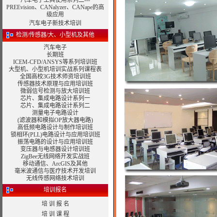
汽车电子工具使用系列二---
PREEvision、CANalyzer、CANape的高
级应用
汽车电子新技术培训
检测/传感器/大、小型机及其他
汽车电子
长期班
ICEM-CFD/ANSYS等系列培训班
大型机、小型机培训实战系列课程表
全国高校3G技术师资培训班
传感器技术原理与应用培训班
微弱信号检测与放大培训班
芯片、集成电路设计系列一
芯片、集成电路设计系列二
测量电子电路设计
(滤波器和模拟OP放大器电路)
高低频电路设计与制作培训班
锁相环(PLL)电路设计与应用培训班
振荡电路的设计与应用培训班
变压器与电感器设计
培训班
ZigBee无线网络开发实战班
移动通信、
ArcGIS
及其他
毫米波通信与医疗技术开发培训
无线传感网络技术培训
培训报名
培 训 报 名
培 训 课 程