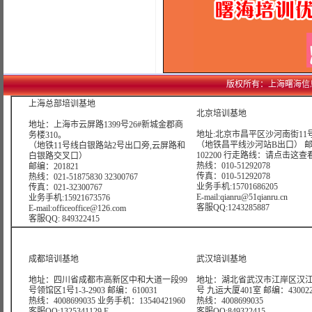
版权所有：上海曙海信息网络科
上海总部培训基地
北京培训基地
地址：上海市云屏路1399号26#新城金郡商
地址:北京市昌平区沙河南街11号
务楼310。
（地铁昌平线沙河站B出口） 
（地铁11号线白银路站2号出口旁,云屏路和
102200 行走路线：
请点击这查
白银路交叉口）
热线：010-51292078
邮编：201821
传真：010-51292078
热线：021-51875830 32300767
业务手机:15701686205
传真：021-32300767
E-mail:qianru@51qianru.cn
业务手机:15921673576
客服QQ:1243285887
E-mail:officeoffice@126.com
客服QQ: 849322415
成都培训基地
武汉培训基地
地址：四川省成都市高新区中和大道一段99
地址：湖北省武汉市江岸区汉江
号领馆区1号1-3-2903 邮编：610031
号 九运大厦401室 邮编：43002
热线：4008699035 业务手机：13540421960
热线：4008699035
客服QQ:1325341129 E-
客服QQ:849322415