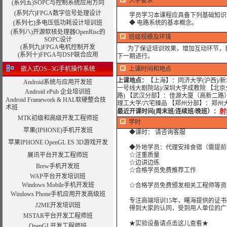
入学要求
(系列五)SOPC与控制系统应用方向
(系列六)FPGA数字信号处理设计
学员学习本课程应具备下列基础知识
(系列七)多电压低功耗设计培训班
◆ 电路系统的基本概念。
(系列八)开源软核处理器OpenRisc的
班级规模及环境
SOPC设计
(系列九)
FPGA电机控制开发
为了保证培训效果，增加互动环节，我
(系列十)FPGA与DSP联合应用
下一期进行。
嵌入式OS--3G手机操作系统
上课时间和地点
上课地点：
【上海】：同济大学(沪西)/
Android系统与应用开发班
一号线大剧院站)/深圳大学成教院 【北
Android ePub 企业培训班
路) 【武汉分部】：佳源大厦（高新二路
Android Framework & HAL软硬整合技
理工大学/六宅臻品 【郑州分部】：郑州
术班
射
最近开课时间(周末班/连续班/晚班）
：
MTK初级和高级开发工程师班
学时
苹果(IPHONE)手机开发班
◆课时： 请咨询客服
苹果IPHONE OpenGL ES 3D游戏开发
◆外地学员：代理安排食宿（需提前
展讯平台开发工程师班
☆注重质量
☆边讲边练
Brew手机开发班
☆合格学员免费推荐工作
WAP平台开发培训班
Windows Mobile手机开发班
☆合格学员免费颁发相关工程师等资
Windows Phone手机应用开发高级班
专注高端培训15年，曙海提供的证书
J2ME开发培训班
得到大家的认同，受到用人单位的广
MSTAR平台开发工程师班
★实验设备请点击这儿查看★
OpenGL开发工程师班