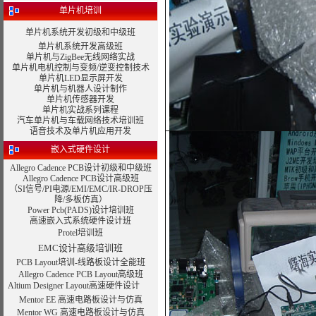
单片机培训
单片机系统开发初级和中级班
单片机系统开发高级班
单片机与ZigBee无线网络实战
单片机电机控制与变频/逆变控制技术
单片机LED显示屏开发
单片机与机器人设计制作
单片机传感器开发
单片机实战系列课程
汽车单片机与车载网络技术培训班
语音技术及单片机应用开发
嵌入式硬件设计
Allegro Cadence PCB设计初级和中级班
Allegro Cadence PCB设计高级班
（SI信号/PI电源/EMI/EMC/IR-DROP压
降/多板仿真）
Power Pcb(PADS)设计培训班
高速嵌入式系统硬件设计班
Protel培训班
EMC设计高级培训班
PCB Layout培训-线路板设计全能班
Allegro Cadence PCB Layout高级班
Altium Designer Layout高速硬件设计
Mentor EE 高速电路板设计与仿真
Mentor WG 高速电路板设计与仿真