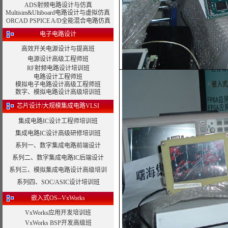
ADS射频电路设计与仿真
Multisim&Ultiboard电路设计与虚拟仿真
ORCAD PSPICE A/D全能混合电路仿真
电子电路设计
高效开关电源设计与提高班
电源设计高级工程师班
RF射频电路设计培训班
电路设计工程师班
模拟电子电路设计高级工程师班
数字、模拟电路设计高级培训班
芯片设计/大规模集成电路VLSI
集成电路IC设计工程师培训班
集成电路IC设计高级研修培训班
系列一、数字集成电路前端设计
系列二、数字集成电路IC后端设计
系列三、模拟集成电路设计高级培训
系列四、SOC/ASIC设计培训班
嵌入式OS--VxWorks
VxWorks应用开发培训班
VxWorks BSP开发高级班