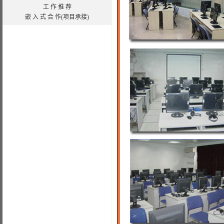
工 作 推 荐
嵌 入 式 合 作(项目承接)