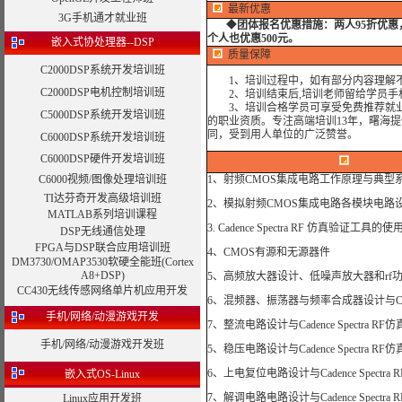
最新优惠
3G手机通才就业班
◆
团体报名优惠措施：
两人95折优
个人也优惠500元。
嵌入式协处理器--DSP
质量保障
C2000DSP系统开发培训班
1、培训过程中，如有部分内容理解不
C2000DSP电机控制培训班
2、培训结束后,培训老师留给学员手机和
3、培训合格学员可享受免费推荐就业
C5000DSP系统开发培训班
的职业资质。专注高端培训13年，曙海
同，受到用人单位的广泛赞誉。
C6000DSP系统开发培训班
C6000DSP硬件开发培训班
C6000视频/图像处理培训班
1、射频CMOS集成电路工作原理与典型
TI达芬奇开发高级培训班
2、模拟射频CMOS集成电路各模块电路
MATLAB系列培训课程
3. Cadence Spectra RF 仿真验证工具的使
DSP无线通信处理
FPGA与DSP联合应用培训班
4、CMOS有源和无源器件
DM3730/OMAP3530软硬全能班(Cortex
A8+DSP)
5、高频放大器设计、低噪声放大器和rf功率放大
CC430无线传感网络单片机应用开发
6、混频器、振荡器与频率合成器设计与Cadenc
手机/网络/动漫游戏开发
7、整流电路设计与Cadence Spectra RF
手机/网络/动漫游戏开发班
5、稳压电路设计与Cadence Spectra RF
6、上电复位电路设计与Cadence Spectra
嵌入式OS-Linux
7、解调电路电路设计与Cadence Spectra
Linux应用开发班